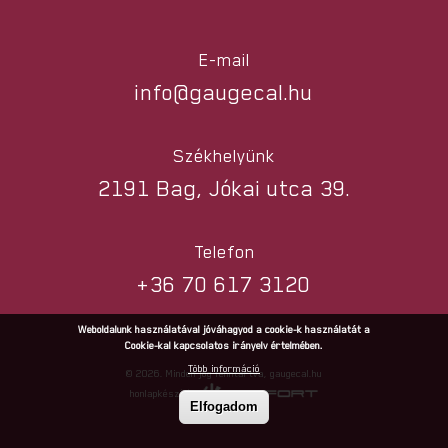
E-mail
info@gaugecal.hu
Székhelyünk
2191 Bag, Jókai utca 39.
Telefon
+36 70 617 3120
Weboldalunk használatával jóváhagyod a cookie-k használatát a
Cookie-kal kapcsolatos irányelv értelmében.
Több információ
© 2026. Minden jog fenntartva, gaugecal.hu
honlapkészítés
Elfogadom