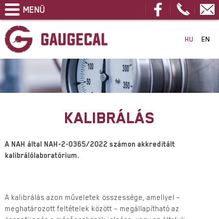
MENÜ
FŐOLDAL
HU
EN
CÉGÜNKRŐL
KALIBRÁLÁS
GAUGE MONITOR
TERMÉKEK
KALIBRÁLÁS
OKIRATOK
KAPCSOLAT
A NAH által NAH-2-0365/2022 számon akkreditált
kalibrálólaboratórium.
A kalibrálás azon műveletek összessége, amellyel –
meghatározott feltételek között – megállapítható az