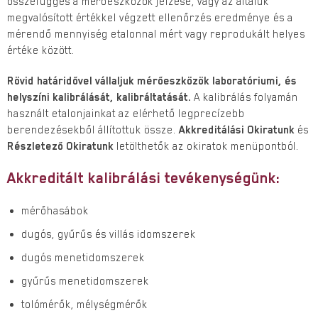
összefüggés a mérőeszközök jelzése, vagy az általuk
megvalósított értékkel végzett ellenőrzés eredménye és a
mérendő mennyiség etalonnal mért vagy reprodukált helyes
értéke között.
Rövid határidővel vállaljuk mérőeszközök laboratóriumi, és
helyszíni kalibrálását, kalibráltatását.
A kalibrálás folyamán
használt etalonjainkat az elérhető legprecízebb
berendezésekből állítottuk össze.
Akkreditálási Okiratunk
és
Részletező Okiratunk
letölthetők az okiratok menüpontból.
Akkreditált kalibrálási tevékenységünk:
mérőhasábok
dugós, gyűrűs és villás idomszerek
dugós menetidomszerek
gyűrűs menetidomszerek
tolómérők, mélységmérők