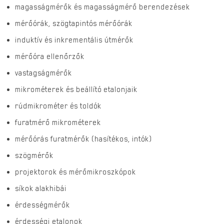
magasságmérők és magasságmérő berendezések
mérőórák, szögtapintós mérőórák
induktív és inkrementális útmérők
mérőóra ellenőrzők
vastagságmérők
mikrométerek és beállító etalonjaik
rúdmikrométer és toldók
furatmérő mikrométerek
mérőórás furatmérők (hasítékos, intók)
szögmérők
projektorok és mérőmikroszkópok
síkok alakhibái
érdességmérők
érdességi etalonok