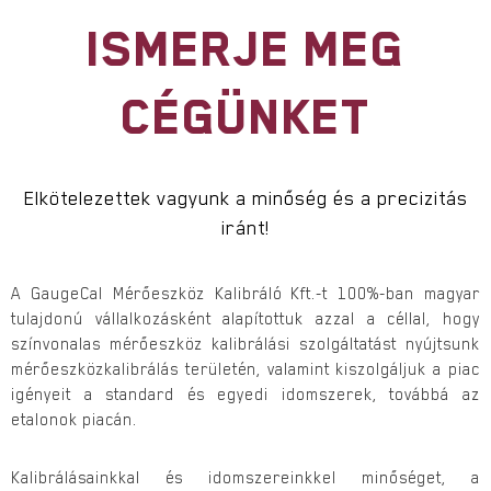
ISMERJE MEG
CÉGÜNKET
Elkötelezettek vagyunk a minőség és a precizitás
iránt!
A GaugeCal Mérőeszköz Kalibráló Kft.-t 100%-ban magyar
tulajdonú vállalkozásként alapítottuk azzal a céllal, hogy
színvonalas mérőeszköz kalibrálási szolgáltatást nyújtsunk
mérőeszközkalibrálás területén, valamint kiszolgáljuk a piac
igényeit a standard és egyedi idomszerek, továbbá az
etalonok piacán.
Kalibrálásainkkal és idomszereinkkel minőséget, a