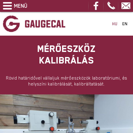
MENÜ
FŐOLDAL
HU
EN
CÉGÜNKRŐL
KALIBRÁLÁS
MÉRŐESZKÖZ
GAUGE MONITOR
KALIBRÁLÁS
TERMÉKEK
OKIRATOK
Rövid határidővel vállaljuk mérőeszközök laboratóriumi, és
helyszíni kalibrálását, kalibráltatását.
KAPCSOLAT